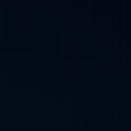
多重加密防护体系，银行级安全标准，确保您的数据
与资金安全。
💬
专业客服支持
7×24小时全天候客服团队，随时为您解答疑问，提供
贴心服务。