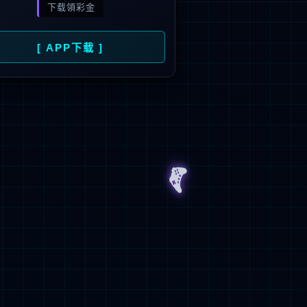
6分钟
平均访问时长