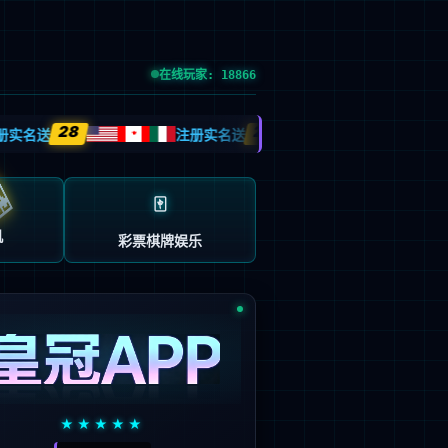
🔍
畅玩
。