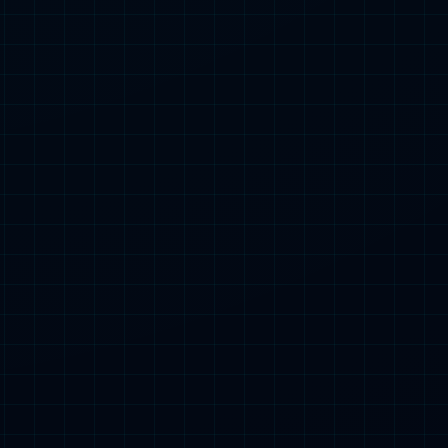
为行业领先的娱乐平