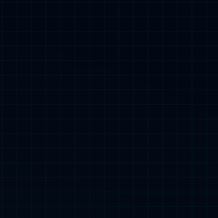
🔒
全方位安全保障