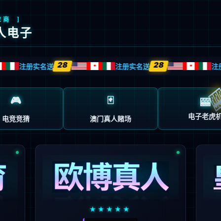
首页
新闻资讯
客户端
关于PG直营站
联系我们
动端极致体验，随时
支持H5、APP极速下载，华人首选的互动娱乐综合平台
立即开始
了解更多