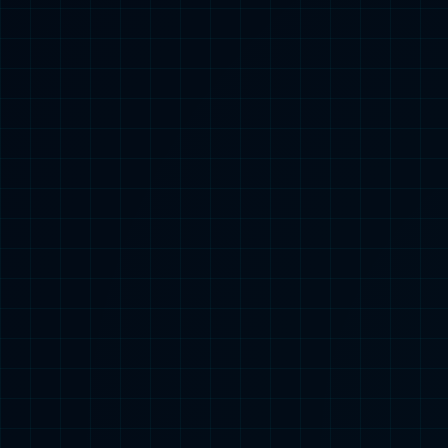
关于PG直营站