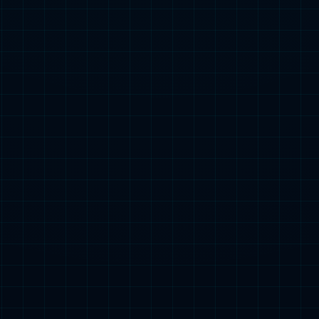
砥砺前行，铸就辉煌
2018
平台创立
PG直营站正式成立，开
引入分布式架构，平台稳定