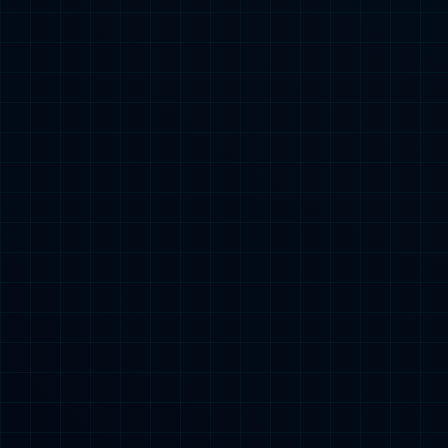
2019
技术架构升级
完成核心系统重构，
性大幅提升。